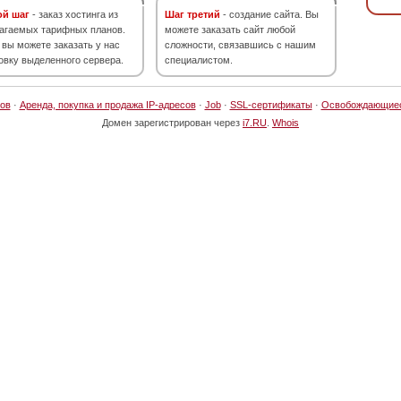
ой шаг
- заказ хостинга из
Шаг третий
- создание сайта. Вы
агаемых тарифных планов.
можете заказать сайт любой
 вы можете заказать у нас
сложности, связавшись с нашим
овку выделенного сервера.
специалистом.
ов
·
Аренда, покупка и продажа IP-адресов
·
Job
·
SSL-сертификаты
·
Освобождающие
Домен зарегистрирован через
i7.RU
.
Whois