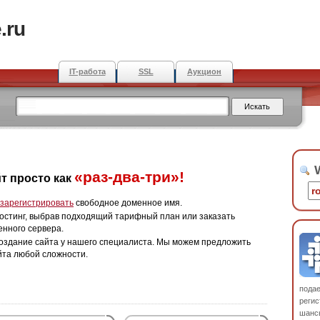
.ru
IT-работа
SSL
Аукцион
W
«раз-два-три»!
т просто как
зарегистрировать
свободное доменное имя.
остинг, выбрав подходящий тарифный план или заказать
енного сервера.
оздание сайта у нашего специалиста. Мы можем предложить
йта любой сложности.
пода
регис
шанс