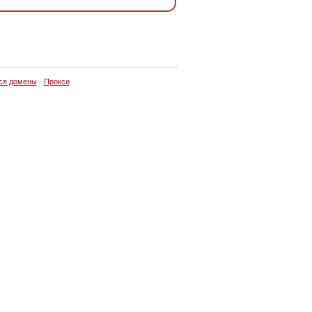
ся домены
·
Прокси